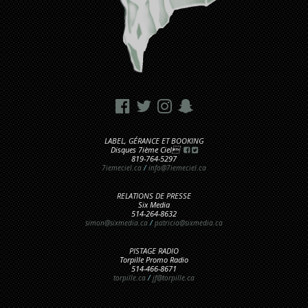
LABEL, GÉRANCE ET BOOKING
Disques 7ième Ciel
819-764-5297
7iemeciel.ca
/
info@7iemeciel.ca
RELATIONS DE PRESSE
Six Media
514-264-8632
simon@sixmedia.ca
/
patricia@sixmedia.ca
PISTAGE RADIO
Torpille Promo Radio
514-466-8671
torpille.ca
/
jf@torpille.ca