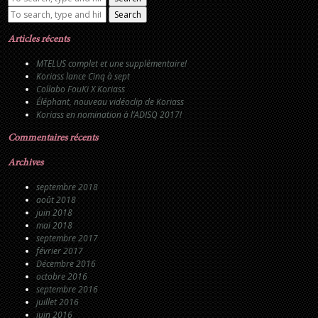
Search
Articles récents
MTELUS complet et une supplémentaire!
Koriass lance Cinq à sept
Collabo FouKi X Koriass
Éléphant, nouveau vidéoclip de Koriass
Koriass en nomination à l’ADISQ 2017!
Commentaires récents
Archives
septembre 2018
août 2018
juin 2018
mai 2018
septembre 2017
février 2017
Décembre 2016
octobre 2016
septembre 2016
juillet 2016
juin 2016