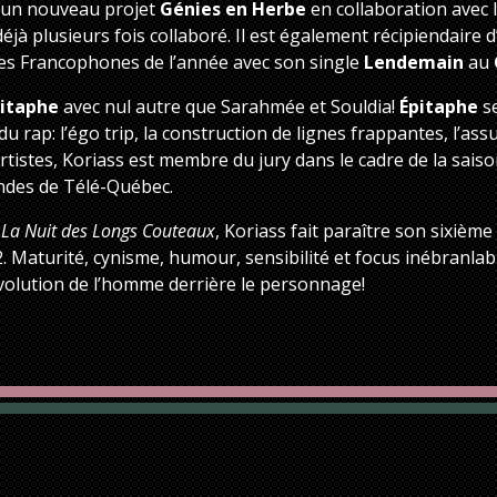
c un nouveau projet
Génies en Herbe
en collaboration avec 
déjà plusieurs fois collaboré. Il est également récipiendaire
es Francophones de l’année avec son single
Lendemain
au
itaphe
avec nul autre que Sarahmée et Souldia!
Épitaphe
se
 du rap: l’égo trip, la construction de lignes frappantes, l’ass
tistes, Koriass est membre du jury dans le cadre de la saison
ondes de Télé-Québec.
e
La Nuit des Longs Couteaux
, Koriass fait paraître son sixièm
2. Maturité, cynisme, humour, sensibilité et focus inébranla
évolution de l’homme derrière le personnage!