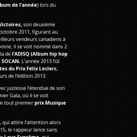
lbum de l’année
) lors du
Victoires,
son deuxième
octobre 2011, figurant au
illeurs vendeurs canadiens à
tomne, il se voit nommé dans 2
la de
l’ADISQ (Album hip hop
la SOCAN.
L’année 2013 fût
stes du Prix Félix Leclerc
,
rs de l’édition 2013.
vec justesse l’étendue de son
ier Gala, où il se voit
 le tout premier
prix Musique
qui attire l’attention alors
2015, le rappeur lance sans
um
Love Suprême,
qui