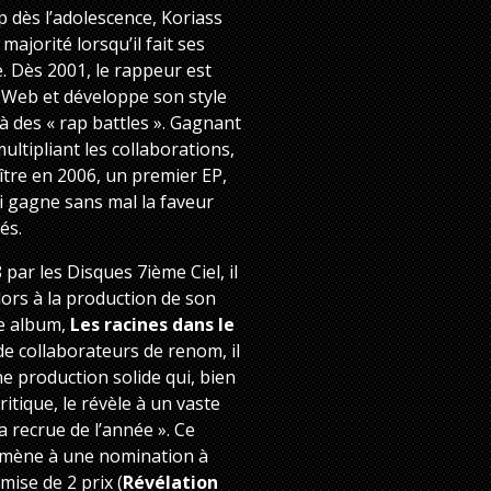
p dès l’adolescence, Koriass
 majorité lorsqu’il fait ses
. Dès 2001, le rappeur est
 Web et développe son style
à des « rap battles ». Gagnant
ultipliant les collaborations,
aître en 2006, un premier EP,
ui gagne sans mal la faveur
iés.
par les Disques 7ième Ciel, il
lors à la production de son
le album,
Les racines dans le
de collaborateurs de renom, il
ne production solide qui, bien
critique, le révèle à un vaste
a recrue de l’année ». Ce
 mène à une nomination à
emise de 2 prix (
Révélation