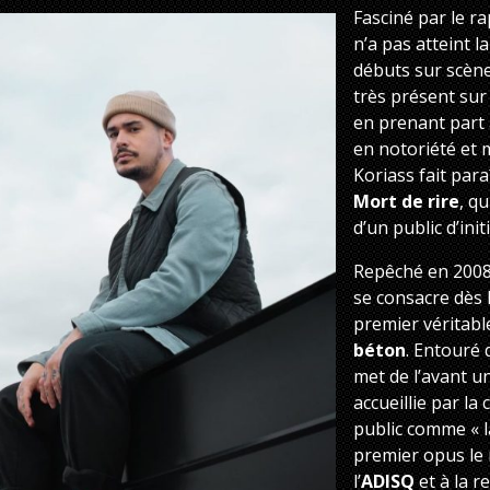
Fasciné par le ra
n’a pas atteint la
débuts sur scène
très présent sur
en prenant part 
en notoriété et m
Koriass fait par
Mort de rire
, q
d’un public d’init
Repêché en 2008 
se consacre dès 
premier véritab
béton
. Entouré 
met de l’avant u
accueillie par la 
public comme « l
premier opus le
l’
ADISQ
et à la r