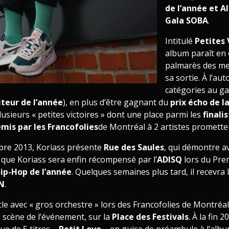
de l’année et A
Gala SOBA
.
Intitulé
Petites 
album paraît en 
palmarès des me
sa sortie. À l’au
catégories au ga
teur de l’année
), en plus d’être gagnant du
prix écho de 
usieurs « petites victoires » dont une place parmi les
finali
emis par les Francofolies
de Montréal à 2 artistes prometteu
bre 2013, Koriass présente
Rue des Saules
, qui démontre a
4 que Koriass sera enfin récompensé par l’
ADISQ
lors du Prem
Hip-Hop de l’année
. Quelques semaines plus tard, il recevra
AN
.
cle avec « gros orchestre » lors des Francofolies de Montréal, 
e scène de l’événement, sur la
Place des Festivals
. À la fin 
e de 5 titres –
Petit Love
– en guise de préambule à l’alb