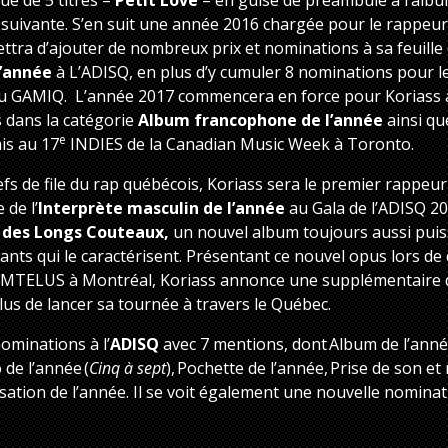
e suivante. S’en suit une année 2016 chargée pour le rappeur
tra d’ajouter de nombreux prix et nominations à sa feuille de
l’année
à L’ADISQ, en plus d’y cumuler 8 nominations pour le d
u GAMIQ. L’année 2017 commencera en force pour Koriass
dans la catégorie
Album francophone de l’année
ainsi qu
e
is au 17
INDIES de la Canadian Music Week à Toronto.
fs de file du rap québécois, Koriass sera le premier rappeu
 de l’
Interprète masculin de l’année
au Gala de l’ADISQ 20
 des Longs Couteaux,
un nouvel album toujours aussi puiss
ants qui le caractérisent. Présentant ce nouvel opus lors d
 au MTELUS à Montréal, Koriass annonce une supplémentaire
lus de lancer sa tournée à travers le Québec.
ominations à l’
ADISQ
avec 7 mentions, dont Album de l’anné
 de l’année (
Cinq à sept
), Pochette de l’année, Prise de son et
isation de l’année. Il se voit également une nouvelle nomin