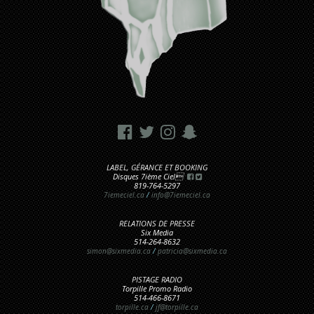
LABEL, GÉRANCE ET BOOKING
Disques 7ième Ciel
819-764-5297
7iemeciel.ca
/
info@7iemeciel.ca
RELATIONS DE PRESSE
Six Media
514-264-8632
simon@sixmedia.ca
/
patricia@sixmedia.ca
PISTAGE RADIO
Torpille Promo Radio
514-466-8671
torpille.ca
/
jf@torpille.ca