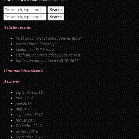
Search
Search
Articles récents
MTELUS complet et une supplémentaire!
Koriass lance Cinq à sept
Collabo FouKi X Koriass
Éléphant, nouveau vidéoclip de Koriass
Koriass en nomination à l’ADISQ 2017!
Commentaires récents
Archives
septembre 2018
août 2018
juin 2018
mai 2018
septembre 2017
février 2017
Décembre 2016
octobre 2016
septembre 2016