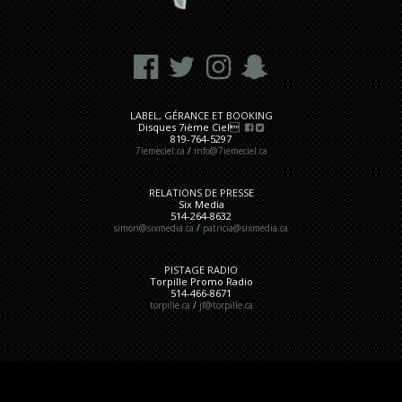
LABEL, GÉRANCE ET BOOKING
Disques 7ième Ciel
819-764-5297
7iemeciel.ca
/
info@7iemeciel.ca
RELATIONS DE PRESSE
Six Media
514-264-8632
simon@sixmedia.ca
/
patricia@sixmedia.ca
PISTAGE RADIO
Torpille Promo Radio
514-466-8671
torpille.ca
/
jf@torpille.ca