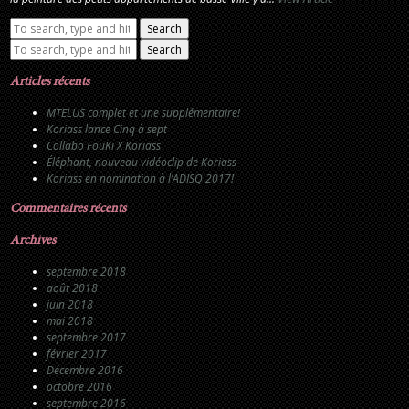
Search
Search
Articles récents
MTELUS complet et une supplémentaire!
Koriass lance Cinq à sept
Collabo FouKi X Koriass
Éléphant, nouveau vidéoclip de Koriass
Koriass en nomination à l’ADISQ 2017!
Commentaires récents
Archives
septembre 2018
août 2018
juin 2018
mai 2018
septembre 2017
février 2017
Décembre 2016
octobre 2016
septembre 2016