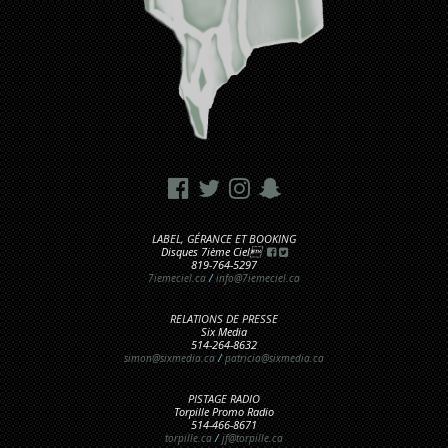
LABEL, GÉRANCE ET BOOKING
Disques 7ième Ciel
819-764-5297
7iemeciel.ca
/
info@7iemeciel.ca
RELATIONS DE PRESSE
Six Media
514-264-8632
simon@sixmedia.ca
/
patricia@sixmedia.ca
PISTAGE RADIO
Torpille Promo Radio
514-466-8671
torpille.ca
/
jf@torpille.ca