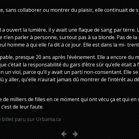
ce, sans collaborer ou montrer du plaisir, elle continuait de s
l a ouvert la lumière, il y avait une flaque de sang par terre.
e de n’en parler à personne, surtout pas à sa blonde. Pas de la
eul homme à qui elle l’a dit à ce jour. Elle est dans la mi- tren
able, presque 20 ans après l’évènement. Elle a encore du ma
ue c’était la responsabilité du gars d’être sûr qu’elle était 
en un viol, parce qu’il y avait un parti non-consentant. Elle se
dû y aller, qu’elle n’aurait jamais dû montrer de l’intérêt au dé
re de milliers de filles en ce moment qui ont vécu ça et qui en
c’est de leur faute.
du billet paru sur Urbania.ca