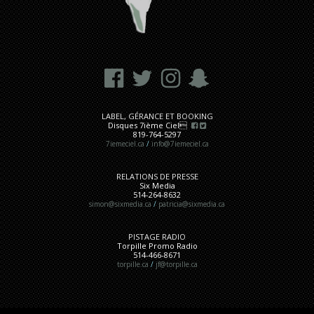
LABEL, GÉRANCE ET BOOKING
Disques 7ième Ciel
819-764-5297
7iemeciel.ca
/
info@7iemeciel.ca
RELATIONS DE PRESSE
Six Media
514-264-8632
simon@sixmedia.ca
/
patricia@sixmedia.ca
PISTAGE RADIO
Torpille Promo Radio
514-466-8671
torpille.ca
/
jf@torpille.ca